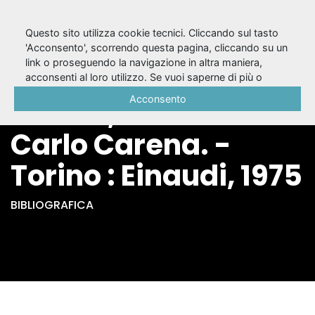
Questo sito utilizza cookie tecnici. Cliccando sul tasto
'Acconsento', scorrendo questa pagina, cliccando su un
link o proseguendo la navigazione in altra maniera,
Le commedie /
acconsenti al loro utilizzo. Se vuoi saperne di più o
negare il consenso a tutti o ad alcuni cookie, consulta la
Acconsento
Plauto ; a cura di
Cookie Policy
.
Carlo Carena. -
Torino : Einaudi, 1975
BIBLIOGRAFICA