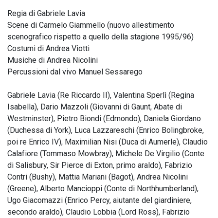
Regia di Gabriele Lavia
Scene di Carmelo Giammello (nuovo allestimento
scenografico rispetto a quello della stagione 1995/96)
Costumi di Andrea Viotti
Musiche di Andrea Nicolini
Percussioni dal vivo Manuel Sessarego
Gabriele Lavia (Re Riccardo II), Valentina Sperlì (Regina
Isabella), Dario Mazzoli (Giovanni di Gaunt, Abate di
Westminster), Pietro Biondi (Edmondo), Daniela Giordano
(Duchessa di York), Luca Lazzareschi (Enrico Bolingbroke,
poi re Enrico IV), Maximilian Nisi (Duca di Aumerle), Claudio
Calafiore (Tommaso Mowbray), Michele De Virgilio (Conte
di Salisbury, Sir Pierce di Exton, primo araldo), Fabrizio
Contri (Bushy), Mattia Mariani (Bagot), Andrea Nicolini
(Greene), Alberto Mancioppi (Conte di Northhumberland),
Ugo Giacomazzi (Enrico Percy, aiutante del giardiniere,
secondo araldo), Claudio Lobbia (Lord Ross), Fabrizio